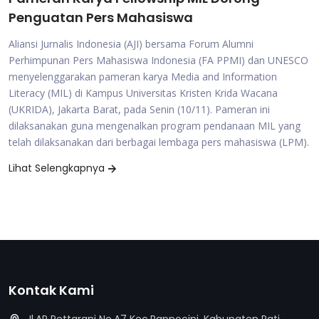
Penguatan Pers Mahasiswa
Aliansi Jurnalis Indonesia (AJI) bersama Forum Alumni
Perhimpunan Pers Mahasiswa Indonesia (FA PPMI) dan UNESCO
menyelenggarakan pameran karya Media and Information
Literacy (MIL) di Kampus Universitas Kristen Krida Wacana
(UKRIDA), Jakarta Barat, pada Senin (10/11). Pameran ini
dilaksanakan guna mengenalkan program pendanaan MIL yang
telah dilaksanakan dari berbagai lembaga pers mahasiswa (LPM).
Lihat Selengkapnya
Kontak Kami