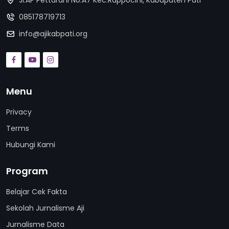
Jl.AP Pettarani No.A7 Kec.Rappocini, Kabupaten Pati
085178719713
info@ajikabpati.org
Menu
Privacy
Terms
Hubungi Kami
Program
Belajar Cek Fakta
Sekolah Jurnalisme Aji
Jurnalisme Data